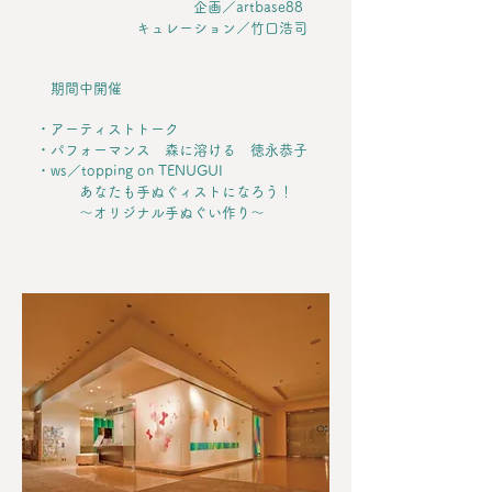
企画／artbase88
キュレーション／竹口浩司
期間中開催
・アーティストトーク
・パフォーマンス 森に溶ける 徳永恭子
・ws／topping on TENUGUI
あなたも手ぬぐィストになろう！
〜オリジナル手ぬぐい作り〜