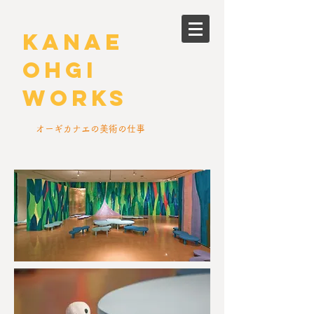
kanae
ohgi
works
​オーギカナエの美術の仕事